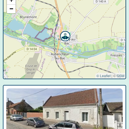
−
© Leaflet
|
©
OSM