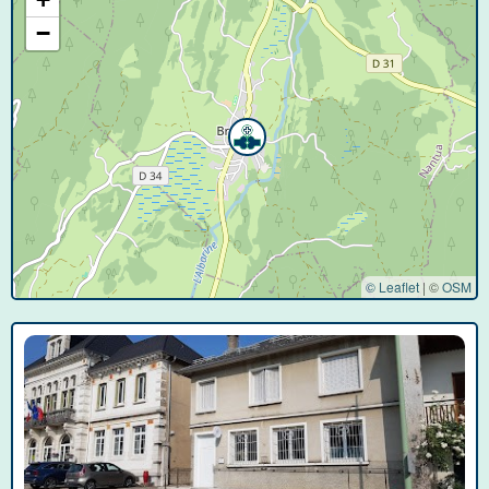
−
© Leaflet
|
©
OSM