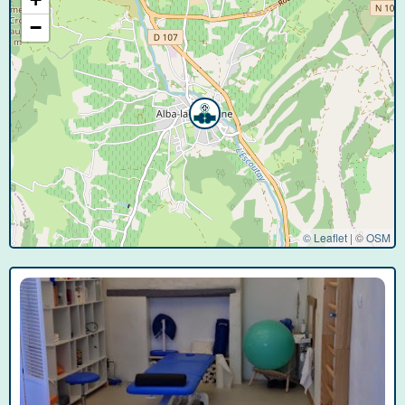
−
© Leaflet
|
©
OSM