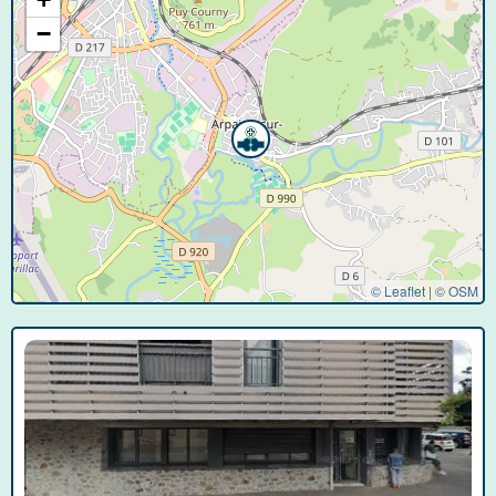
−
© Leaflet
|
©
OSM