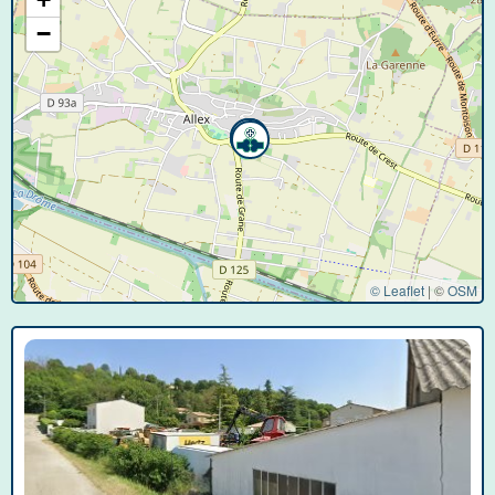
−
© Leaflet
|
©
OSM