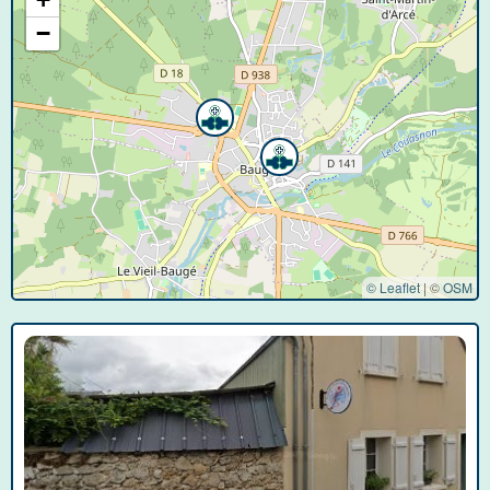
−
© Leaflet
|
©
OSM