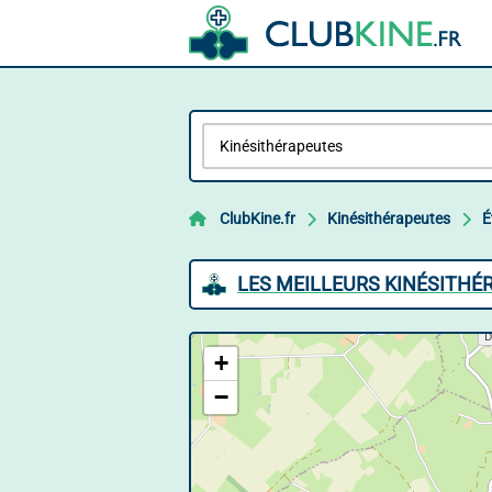
ClubKine.fr
Kinésithérapeutes
É
LES MEILLEURS KINÉSITHÉ
+
−