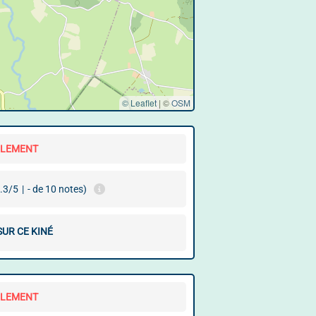
© Leaflet
|
©
OSM
LLEMENT
.3/5
|
- de 10 notes)
SUR CE KINÉ
LLEMENT