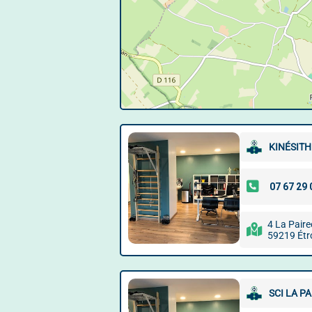
KINÉSIT
4 La Paire
59219 Ét
SCI LA P