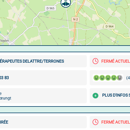
HÉRAPEUTES DELATTRE/TERRONES
FERMÉ ACTUE
(4
e
PLUS D'INFOS 
rœungt
AIRÉE
FERMÉ ACTUE