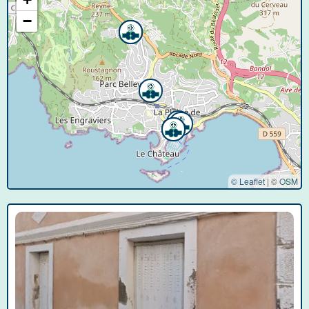
−
© Leaflet
|
©
OSM