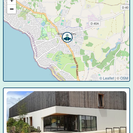
−
© Leaflet
|
©
OSM