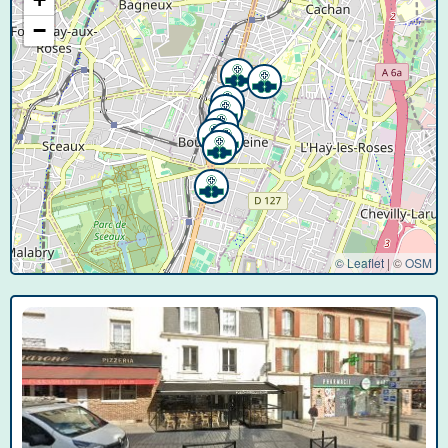
−
© Leaflet
|
©
OSM