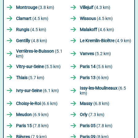
Montrouge
(3.8 km)
Villejuif
(4.3 km)
Clamart
(4.5 km)
Wissous
(4.5 km)
Rungis
(4.5 km)
Malakoff
(4.6 km)
Gentilly
(4.8 km)
Le Kremlin-Bicêtre
(4.9 km)
Verrières-le-Buisson
(5.1
Vanves
(5.2 km)
km)
Vitry-sur-Seine
(5.5 km)
Paris 14
(5.6 km)
Thiais
(5.7 km)
Paris 13
(6 km)
Issy-les-Moulineaux
(6.5
Ivry-sur-Seine
(6.1 km)
km)
Choisy-le-Roi
(6.6 km)
Massy
(6.8 km)
Meudon
(6.9 km)
Orly
(7.3 km)
Paris 15
(7.8 km)
Paris 05
(7.8 km)
Bièvres
(7.9 km)
Paris 09
(8 km)